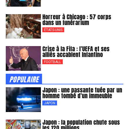
Horreur à Chicago : 57 corps
dans un funérarium
ÉTATS-UNIS
Crise à la Fifa : l’UEFA et ses
alliés accablent Infantino
FOOTBALL
POPULAIRE
Japon : une passante tuée par un
homme tombé d’un immeuble
JAPON
Japon : la population chute sous
les 120 millions