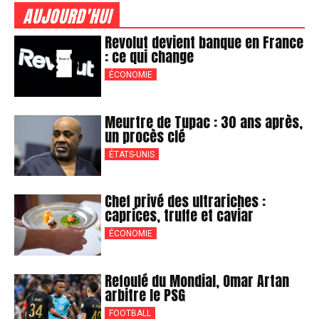
AUJOURD'HUI
Revolut devient banque en France
: ce qui change
ÉCONOMIE
Meurtre de Tupac : 30 ans après,
un procès clé
ÉTATS-UNIS
Chef privé des ultrariches :
caprices, truffe et caviar
ÉCONOMIE
Refoulé du Mondial, Omar Artan
arbitre le PSG
FOOTBALL