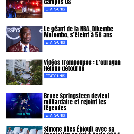
campus US
ÉTATS-UNIS
Le géant de la NBA, Dikembe
Mutombo, s’éteint à 58 ans
ÉTATS-UNIS
Vidéos trompeuses : L’ouragan
Hélène détourné
ÉTATS-UNIS
Bruce Springsteen devient
milliardaire et rejoint les
légendes
ÉTATS-UNIS
Simone Biles Éblouit avec sa