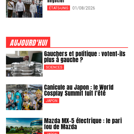
négocier
01/08/2026
ÉTATS-UNIS
AUJOURD'HUI
Gauchers et politique : votent-ils
plus à gauche ?
SCIENCES
Canicule au Japon : le World
Cosplay Summit fuit l’été
JAPON
Mazda MX-5 électrique : le pari
fou de Mazda