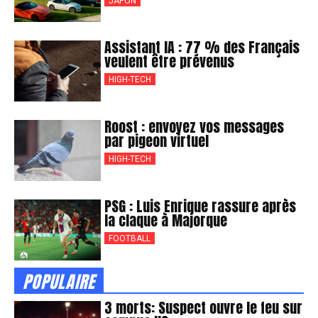
JAPON
Assistant IA : 77 % des Français
veulent être prévenus
HIGH-TECH
Roost : envoyez vos messages
par pigeon virtuel
HIGH-TECH
PSG : Luis Enrique rassure après
la claque à Majorque
FOOTBALL
POPULAIRE
3 morts: Suspect ouvre le feu sur