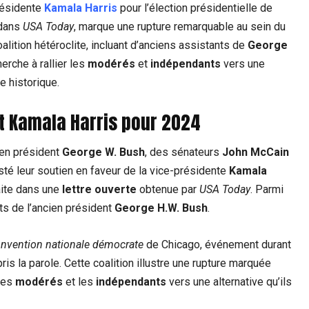
présidente
Kamala Harris
pour l’élection présidentielle de
 dans
USA Today
, marque une rupture remarquable au sein du
alition hétéroclite, incluant d’anciens assistants de
George
herche à rallier les
modérés
et
indépendants
vers une
e historique.
t Kamala Harris pour 2024
ien président
George W. Bush
, des sénateurs
John McCain
esté leur soutien en faveur de la vice-présidente
Kamala
aite dans une
lettre ouverte
obtenue par
USA Today
. Parmi
ts de l’ancien président
George H.W. Bush
.
nvention nationale démocrate
de Chicago, événement durant
ris la parole. Cette coalition illustre une rupture marquée
 les
modérés
et les
indépendants
vers une alternative qu’ils