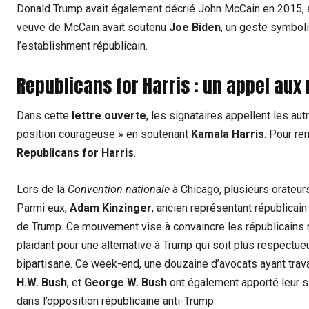
Donald Trump avait également décrié John McCain en 2015, affi
veuve de McCain avait soutenu
Joe Biden
, un geste symboli
l’establishment républicain.
Republicans for Harris : un appel au
Dans cette
lettre ouverte
, les signataires appellent les au
position courageuse » en soutenant
Kamala Harris
. Pour re
Republicans for Harris
.
Lors de la
Convention nationale
à Chicago, plusieurs orateu
Parmi eux,
Adam Kinzinger
, ancien représentant républicain d
de Trump. Ce mouvement vise à convaincre les républicains 
plaidant pour une alternative à Trump qui soit plus respectu
bipartisane. Ce week-end, une douzaine d’avocats ayant trav
H.W. Bush
, et
George W. Bush
ont également apporté leur s
dans l’opposition républicaine anti-Trump.