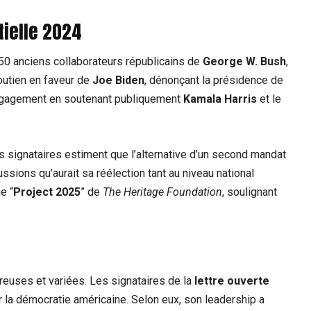
tielle 2024
150 anciens collaborateurs républicains de
George W. Bush
,
outien en faveur de
Joe Biden
, dénonçant la présidence de
r engagement en soutenant publiquement
Kamala Harris
et le
es signataires estiment que l’alternative d’un second mandat
ssions qu’aurait sa réélection tant au niveau national
e “
Project 2025
” de
The Heritage Foundation
, soulignant
euses et variées. Les signataires de la
lettre ouverte
ur la démocratie américaine. Selon eux, son leadership a