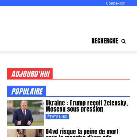
Connexion
RECHERCHE
AUJOURD'HUI
POPULAIRE
Ukraine : Trump reçoit Zelensky,
Moscou sous pression
ÉTATS-UNIS
D4vd risque la peine de mort