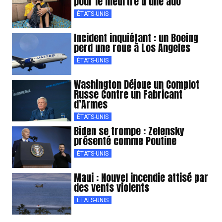
pour le meurtre d’une ado
ÉTATS-UNIS
Incident inquiétant : un Boeing
perd une roue à Los Angeles
ÉTATS-UNIS
Washington Déjoue un Complot
Russe Contre un Fabricant
d’Armes
ÉTATS-UNIS
Biden se trompe : Zelensky
présenté comme Poutine
ÉTATS-UNIS
Maui : Nouvel incendie attisé par
des vents violents
ÉTATS-UNIS