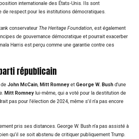
position internationale des États-Unis. Ils sont
 de respect pour les institutions démocratiques.
k tank conservateur
The Heritage Foundation
, est également
rincipes de gouvernance démocratique et pourrait exacerber
Kamala Harris est perçu comme une garantie contre ces
parti républicain
s de
John McCain
,
Mitt Romney
et
George W. Bush
d’une
le.
Mitt Romney
lui-même, qui a voté pour la destitution de
drait pas pour l’élection de 2024, même s’il n’a pas encore
alement pris ses distances. George W. Bush n’a pas assisté à
en qu’il se soit abstenu de critiquer publiquement Trump.