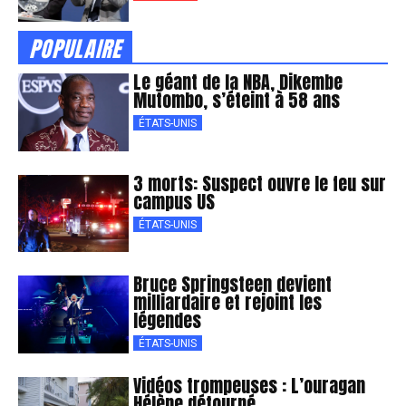
POPULAIRE
Le géant de la NBA, Dikembe
Mutombo, s’éteint à 58 ans
ÉTATS-UNIS
3 morts: Suspect ouvre le feu sur
campus US
ÉTATS-UNIS
Bruce Springsteen devient
milliardaire et rejoint les
légendes
ÉTATS-UNIS
Vidéos trompeuses : L’ouragan
Hélène détourné