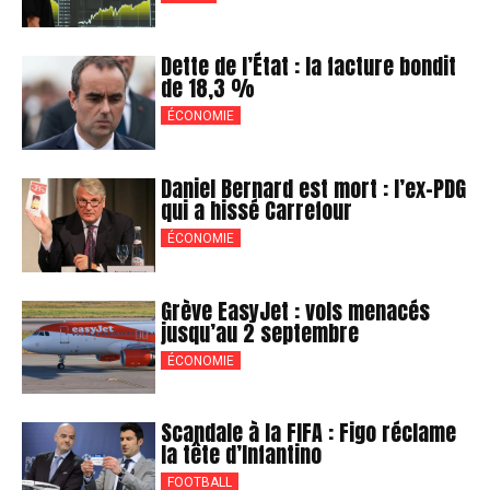
Dette de l’État : la facture bondit
de 18,3 %
ÉCONOMIE
Daniel Bernard est mort : l’ex-PDG
qui a hissé Carrefour
ÉCONOMIE
Grève EasyJet : vols menacés
jusqu’au 2 septembre
ÉCONOMIE
Scandale à la FIFA : Figo réclame
la tête d’Infantino
FOOTBALL