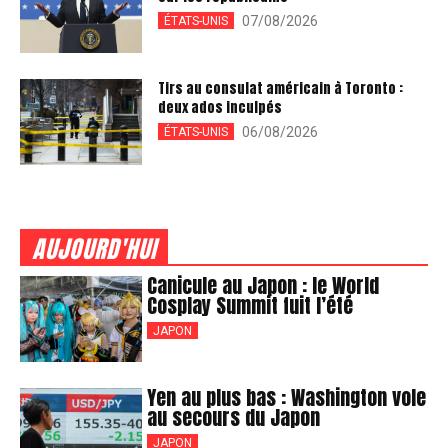
07/08/2026
ÉTATS-UNIS
Tirs au consulat américain à Toronto :
deux ados inculpés
06/08/2026
ÉTATS-UNIS
AUJOURD'HUI
Canicule au Japon : le World
Cosplay Summit fuit l’été
JAPON
Yen au plus bas : Washington vole
au secours du Japon
JAPON