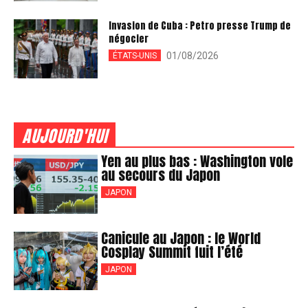
Invasion de Cuba : Petro presse Trump de
négocier
01/08/2026
ÉTATS-UNIS
AUJOURD'HUI
Yen au plus bas : Washington vole
au secours du Japon
JAPON
Canicule au Japon : le World
Cosplay Summit fuit l’été
JAPON