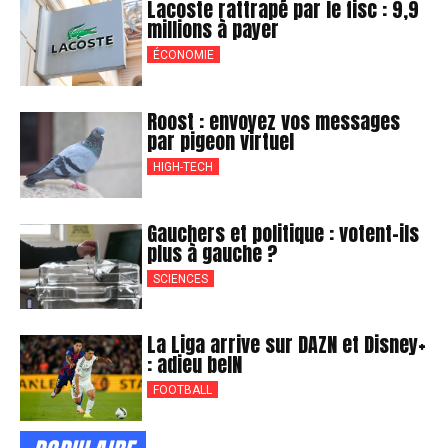
Lacoste rattrapé par le fisc : 9,9
millions à payer
ÉCONOMIE
Roost : envoyez vos messages
par pigeon virtuel
HIGH-TECH
Gauchers et politique : votent-ils
plus à gauche ?
SCIENCES
La Liga arrive sur DAZN et Disney+
: adieu beIN
FOOTBALL