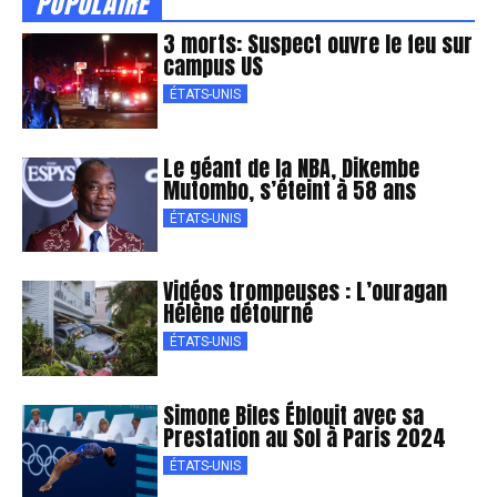
POPULAIRE
3 morts: Suspect ouvre le feu sur
campus US
ÉTATS-UNIS
Le géant de la NBA, Dikembe
Mutombo, s’éteint à 58 ans
ÉTATS-UNIS
Vidéos trompeuses : L’ouragan
Hélène détourné
ÉTATS-UNIS
Simone Biles Éblouit avec sa
Prestation au Sol à Paris 2024
ÉTATS-UNIS