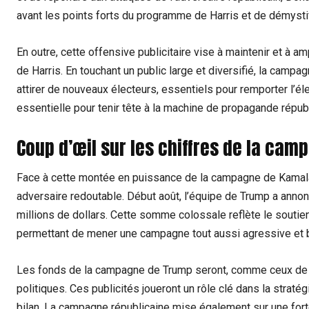
avant les points forts du programme de Harris et de démysti
En outre, cette offensive publicitaire vise à maintenir et à a
de Harris. En touchant un public large et diversifié, la cam
attirer de nouveaux électeurs, essentiels pour remporter l’él
essentielle pour tenir tête à la machine de propagande républ
Coup d’œil sur les chiffres de la ca
Face à cette montée en puissance de la campagne de Kamala
adversaire redoutable. Début août, l’équipe de Trump a anno
millions de dollars. Cette somme colossale reflète le soutien 
permettant de mener une campagne tout aussi agressive et b
Les fonds de la campagne de Trump seront, comme ceux de Ha
politiques. Ces publicités joueront un rôle clé dans la strat
bilan. La campagne républicaine mise également sur une for