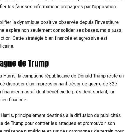
fier les fausses informations propagées par l’opposition.
mplifier la dynamique positive observée depuis l’investiture
pagne espère non seulement consolider ses bases, mais aussi
ection. Cette stratégie bien financée et agressive est
icaine.
mpagne de Trump
 Harris, la campagne républicaine de Donald Trump reste un
ncé disposer d’un impressionnant trésor de guerre de 327
financier massif dont bénéficie le président sortant, lui
ien financée.
rris, principalement destinés à la diffusion de publicités
égie de Trump pour contrer les attaques et promouvoir son
te présence numérique et sur des campagnes de terrain pour