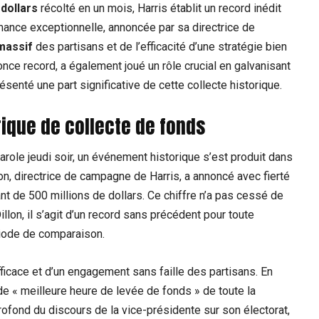
 dollars
récolté en un mois, Harris établit un record inédit
mance exceptionnelle, annoncée par sa directrice de
massif
des partisans et de l’efficacité d’une stratégie bien
once record, a également joué un rôle crucial en galvanisant
résenté une part significative de cette collecte historique.
rique de collecte de fonds
arole jeudi soir, un événement historique s’est produit dans
on, directrice de campagne de Harris, a annoncé avec fierté
ant de 500 millions de dollars. Ce chiffre n’a pas cessé de
illon, il s’agit d’un record sans précédent pour toute
ériode de comparaison.
fficace et d’un engagement sans faille des partisans. En
e de « meilleure heure de levée de fonds » de toute la
fond du discours de la vice-présidente sur son électorat,