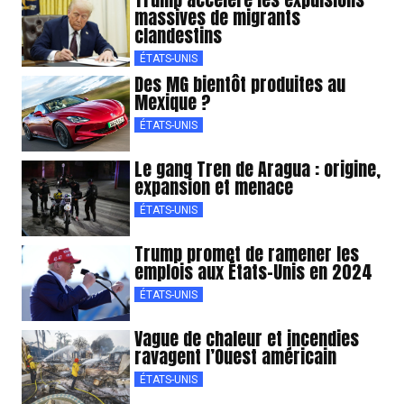
massives de migrants
clandestins
ÉTATS-UNIS
Des MG bientôt produites au
Mexique ?
ÉTATS-UNIS
Le gang Tren de Aragua : origine,
expansion et menace
ÉTATS-UNIS
Trump promet de ramener les
emplois aux États-Unis en 2024
ÉTATS-UNIS
Vague de chaleur et incendies
ravagent l’Ouest américain
ÉTATS-UNIS