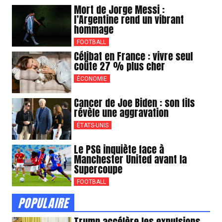
Mort de Jorge Messi :
l’Argentine rend un vibrant
hommage
FOOTBALL
Célibat en France : vivre seul
coûte 27 % plus cher
ÉCONOMIE
Cancer de Joe Biden : son fils
révèle une aggravation
ÉTATS-UNIS
Le PSG inquiète face à
Manchester United avant la
Supercoupe
FOOTBALL
POPULAIRE
Trump accélère les expulsions