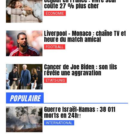
coûte 27 % plus cher
ÉCONOMIE
Liverpool – Monaco : chaîne TV et
heure du match amical
FOOTBALL
Cancer de Joe Biden : son fils
révèle une aggravation
ÉTATS-UNIS
POPULAIRE
Guerre Israël-Hamas : 38 011
morts en 24h‼
INTERNATIONAL