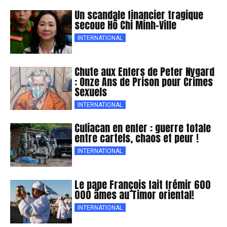
Un scandale financier tragique
secoue Hô Chi Minh-Ville
INTERNATIONAL
Chute aux Enfers de Peter Nygard
: Onze Ans de Prison pour Crimes
Sexuels
INTERNATIONAL
Culiacan en enfer : guerre totale
entre cartels, chaos et peur !
INTERNATIONAL
Le pape François fait frémir 600
000 âmes au Timor oriental!
INTERNATIONAL