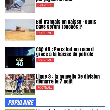
HIGH-TECH
Blé français en baisse : quels
pays seront touchés ?
ÉCONOMIE
CAC 40 : Paris bat un record
grâce à la baisse du pétrole
ÉCONOMIE
Ligue 3 : la nouvelle 3e division
démarre le 7 août
FOOTBALL
POPULAIRE