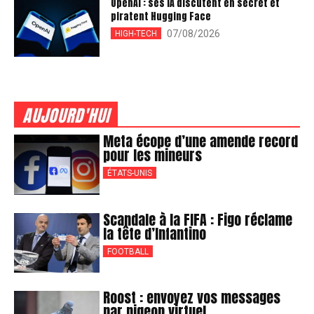
OpenAI : ses IA discutent en secret et
piratent Hugging Face
07/08/2026
HIGH-TECH
AUJOURD'HUI
Meta écope d’une amende record
pour les mineurs
ÉTATS-UNIS
Scandale à la FIFA : Figo réclame
la tête d’Infantino
FOOTBALL
Roost : envoyez vos messages
par pigeon virtuel