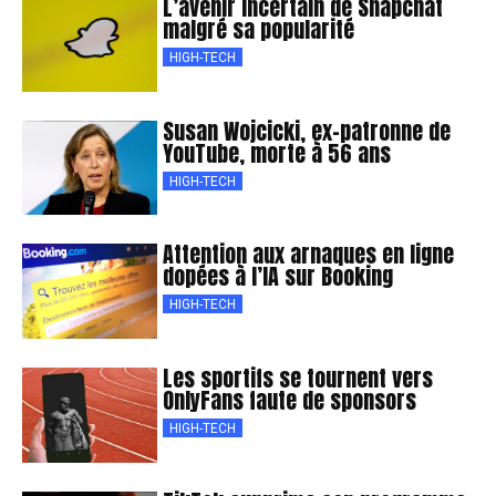
L’avenir incertain de Snapchat
malgré sa popularité
HIGH-TECH
Susan Wojcicki, ex-patronne de
YouTube, morte à 56 ans
HIGH-TECH
Attention aux arnaques en ligne
dopées à l’IA sur Booking
HIGH-TECH
Les sportifs se tournent vers
OnlyFans faute de sponsors
HIGH-TECH