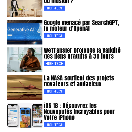
ou illusion ?
HIGH-TECH
Google menacé par SearchGPT,
le moteur d’OpenAI
HIGH-TECH
WeTransfer prolonge la validité
des liens gratuits à 30 jours
HIGH-TECH
La NASA soutient des projets
novateurs et audacieux
HIGH-TECH
iOS 18 : Découvrez les
Nouveautés Incroyables pour
Votre iPhone
HIGH-TECH