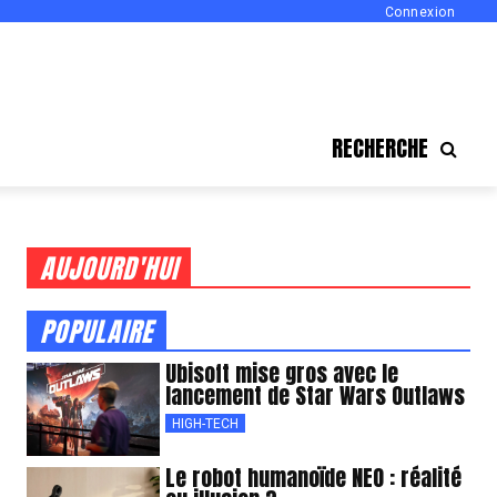
Connexion
RECHERCHE
AUJOURD'HUI
POPULAIRE
Ubisoft mise gros avec le
lancement de Star Wars Outlaws
HIGH-TECH
Le robot humanoïde NEO : réalité