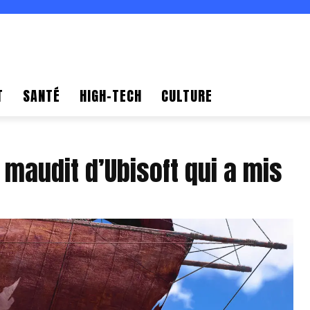
T
SANTÉ
HIGH-TECH
CULTURE
 maudit d’Ubisoft qui a mis