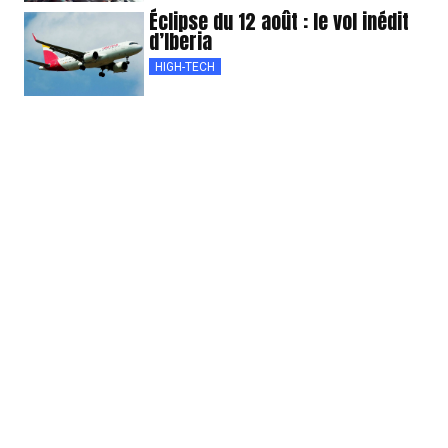
Éclipse du 12 août : le vol inédit
d’Iberia
HIGH-TECH