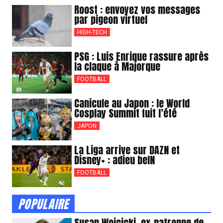
Roost : envoyez vos messages
par pigeon virtuel
HIGH-TECH
PSG : Luis Enrique rassure après
la claque à Majorque
FOOTBALL
Canicule au Japon : le World
Cosplay Summit fuit l’été
JAPON
La Liga arrive sur DAZN et
Disney+ : adieu beIN
FOOTBALL
POPULAIRE
Susan Wojcicki, ex-patronne de