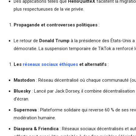
Des applications telles que
HelloQuitteX
facilitent la migra
plus respectueuses de la vie privée.
Propagande et controverses politiques
:
Le retour de
Donald Trump
à la présidence des États-Unis a 
démocratie. La suspension temporaire de TikTok a renforcé les
Les
réseaux sociaux éthiques
et alternatifs
:
Mastodon
: Réseau décentralisé où chaque communauté (ou «
Bluesky
: Lancé par Jack Dorsey, il combine décentralisation
d’écran.
Supernova
: Plateforme solidaire qui reverse 60 % de ses re
modération humaine.
Diaspora & Friendica
: Réseaux sociaux décentralisés et auto