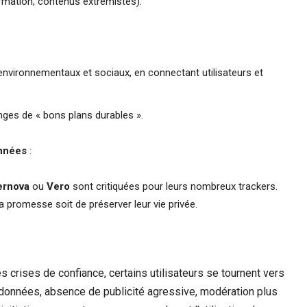
ormation, contenus extrémistes).
environnementaux et sociaux, en connectant utilisateurs et
anges de « bons plans durables ».
onnées
:
ernova
ou
Vero
sont critiquées pour leurs nombreux trackers.
la promesse soit de préserver leur vie privée.
crises de confiance, certains utilisateurs se tournent vers
s données, absence de publicité agressive, modération plus