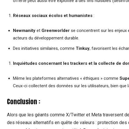
offerte peut aussi être exploitée à des fins nuisibles (désinf
Réseaux sociaux écolos et humanistes
:
Newmanity
et
Greenworlder
se concentrent sur les enjeux 
acteurs du développement durable.
Des initiatives similaires, comme
Tinkuy
, favorisent les éch
Inquiétudes concernant les trackers et la collecte de d
Même les plateformes alternatives « éthiques » comme
Sup
Ceux-ci collectent des données sur les utilisateurs, bien que 
Conclusion :
Alors que les géants comme X/Twitter et Meta traversent des 
des réseaux alternatifs en quête de valeurs : protection de