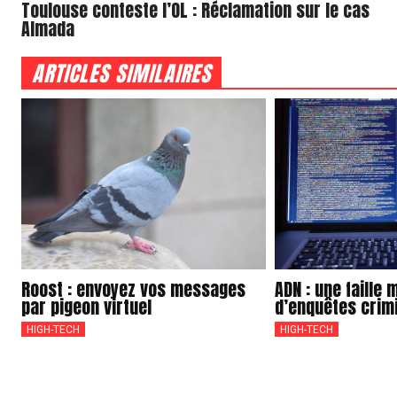
Toulouse conteste l’OL : Réclamation sur le cas
Almada
ARTICLES SIMILAIRES
Roost : envoyez vos messages
ADN : une faille
par pigeon virtuel
d’enquêtes crim
HIGH-TECH
HIGH-TECH