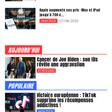
Apple augmente ses prix : Mac et iPad
jusqu’à 700 €...
07/08/2026
HIGH-TECH
AUJOURD'HUI
Cancer de Joe Biden : son fils
révèle une aggravation
ÉTATS-UNIS
POPULAIRE
Victoire européenne : TikTok
supprime les récompenses
addictives !
HIGH-TECH