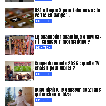
RSF attaque X pour fake news : la
vérité en danger !
HIGH-TECH
Le chandelier quantique d’IBM va-
t-il changer l’informatique ?
HIGH-TECH
Coupe du monde 2026 : quelle TV
choisir pour vibrer ?
HIGH-TECH
Hugo Hilaire, le danseur de 21 ans
qui enchante Ibiza
HIGH-TECH