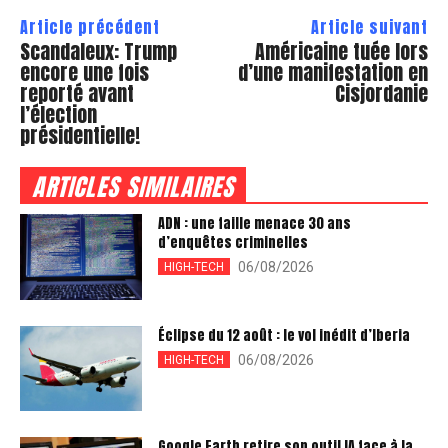
Article précédent
Article suivant
Scandaleux: Trump
Américaine tuée lors
encore une fois
d’une manifestation en
reporté avant
Cisjordanie
l’élection
présidentielle!
ARTICLES SIMILAIRES
ADN : une faille menace 30 ans
d’enquêtes criminelles
06/08/2026
HIGH-TECH
Éclipse du 12 août : le vol inédit d’Iberia
06/08/2026
HIGH-TECH
Google Earth retire son outil IA face à la