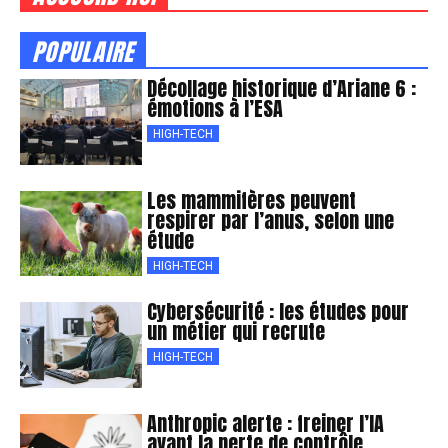
POPULAIRE
Décollage historique d’Ariane 6 :
émotions à l’ESA
HIGH-TECH
Les mammifères peuvent
respirer par l’anus, selon une
étude
HIGH-TECH
Cybersécurité : les études pour
un métier qui recrute
HIGH-TECH
Anthropic alerte : freiner l’IA
avant la perte de contrôle