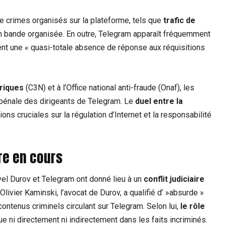
de crimes organisés sur la plateforme, tels que
trafic de
en bande organisée. En outre, Telegram apparaît fréquemment
ent une « quasi-totale absence de réponse aux réquisitions
ériques
(C3N) et à l’Office national anti-fraude (Onaf), les
té pénale des dirigeants de Telegram. Le
duel entre la
ns cruciales sur la régulation d’Internet et la responsabilité
ire en cours
vel Durov et Telegram ont donné lieu à un
conflit judiciaire
livier Kaminski, l’avocat de Durov, a qualifié d’ »absurde »
ontenus criminels circulant sur Telegram. Selon lui,
le rôle
ue ni directement ni indirectement dans les faits incriminés.