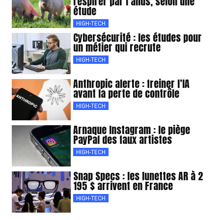
respirer par l’anus, selon une
étude
HIGH-TECH
Cybersécurité : les études pour
un métier qui recrute
HIGH-TECH
Anthropic alerte : freiner l’IA
avant la perte de contrôle
HIGH-TECH
Arnaque Instagram : le piège
PayPal des faux artistes
HIGH-TECH
Snap Specs : les lunettes AR à 2
195 $ arrivent en France
HIGH-TECH