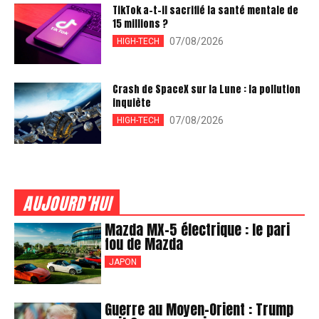
TikTok a-t-il sacrifié la santé mentale de
15 millions ?
07/08/2026
HIGH-TECH
Crash de SpaceX sur la Lune : la pollution
inquiète
07/08/2026
HIGH-TECH
AUJOURD'HUI
Mazda MX-5 électrique : le pari
fou de Mazda
JAPON
Guerre au Moyen-Orient : Trump