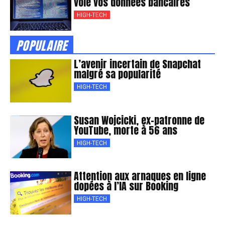
vole vos données bancaires
HIGH-TECH
POPULAIRE
L’avenir incertain de Snapchat
malgré sa popularité
HIGH-TECH
Susan Wojcicki, ex-patronne de
YouTube, morte à 56 ans
HIGH-TECH
Attention aux arnaques en ligne
dopées à l’IA sur Booking
HIGH-TECH