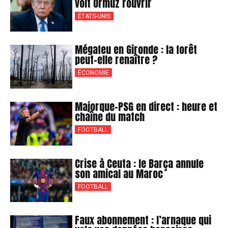
voit Ormuz rouvrir
ÉTATS-UNIS
Mégafeu en Gironde : la forêt
peut-elle renaître ?
ÉCONOMIE
Majorque-PSG en direct : heure et
chaîne du match
FOOTBALL
Crise à Ceuta : le Barça annule
son amical au Maroc
FOOTBALL
Faux abonnement : l’arnaque qui