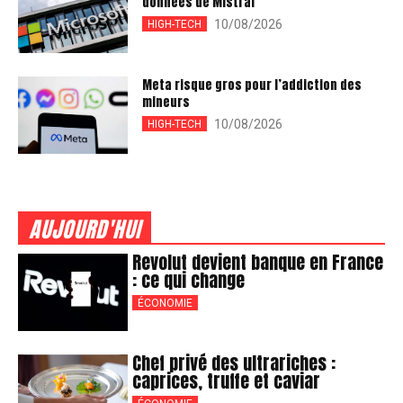
données de Mistral
10/08/2026
HIGH-TECH
Meta risque gros pour l’addiction des
mineurs
10/08/2026
HIGH-TECH
AUJOURD'HUI
Revolut devient banque en France
: ce qui change
ÉCONOMIE
Chef privé des ultrariches :
caprices, truffe et caviar