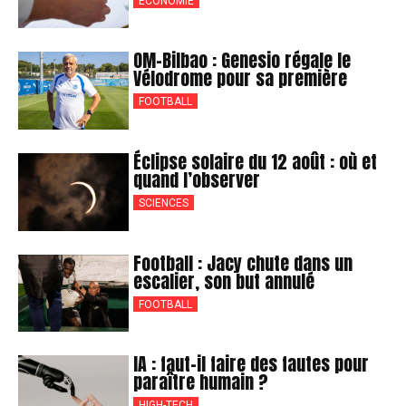
ÉCONOMIE
OM-Bilbao : Genesio régale le
Vélodrome pour sa première
FOOTBALL
Éclipse solaire du 12 août : où et
quand l’observer
SCIENCES
Football : Jacy chute dans un
escalier, son but annulé
FOOTBALL
IA : faut-il faire des fautes pour
paraître humain ?
HIGH-TECH