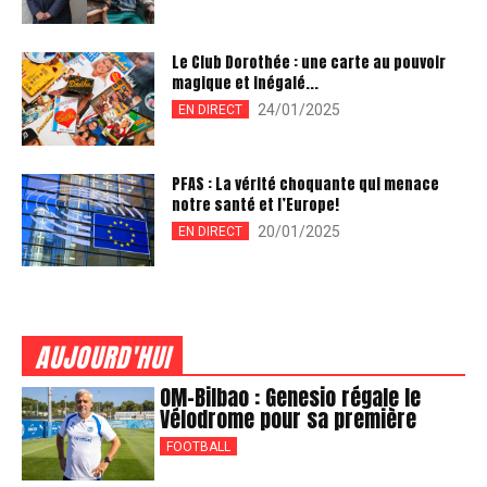
Le Club Dorothée : une carte au pouvoir
magique et inégalé...
24/01/2025
EN DIRECT
PFAS : La vérité choquante qui menace
notre santé et l’Europe!
20/01/2025
EN DIRECT
AUJOURD'HUI
OM-Bilbao : Genesio régale le
Vélodrome pour sa première
FOOTBALL