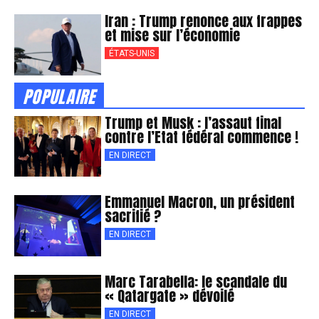
Iran : Trump renonce aux frappes
et mise sur l’économie
ÉTATS-UNIS
POPULAIRE
Trump et Musk : l’assaut final
contre l’Etat fédéral commence !
EN DIRECT
Emmanuel Macron, un président
sacrifié ?
EN DIRECT
Marc Tarabella: le scandale du
« Qatargate » dévoilé
EN DIRECT