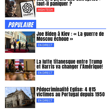
faut-il paniquer ?
HIGH-TECH
POPULAIRE
Joe Biden à Kiev : « La guerre de
Moscou échoue »
EN DIRECT
La lutte titanesque entre Trump
et Harris va changer l’Amérique!
EN DIRECT
Pédocriminalité Eglise: 4 815
victimes au Portugal depuis 1950
EN DIRECT