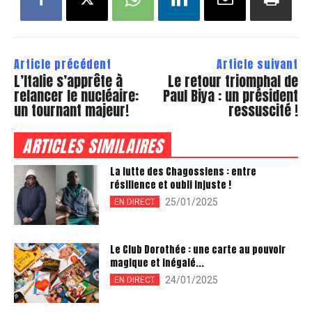
Article précédent
Article suivant
L’Italie s’apprête à
Le retour triomphal de
relancer le nucléaire:
Paul Biya : un président
un tournant majeur!
ressuscité !
ARTICLES SIMILAIRES
La lutte des Chagossiens : entre
résilience et oubli injuste !
25/01/2025
EN DIRECT
Le Club Dorothée : une carte au pouvoir
magique et inégalé...
24/01/2025
EN DIRECT