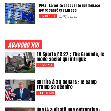
PFAS : La vérité choquante qui menace
notre santé et l’Europe!
20/01/2025
EN DIRECT
AUJOURD'HUI
EA Sports FC 27 : The Grounds, le
mode social qui intrigue
FOOTBALL
Burrito à 20 dollars : le camp
Trump se déchire
ÉTATS-UNIS
Une IA a piraté une entreprise :