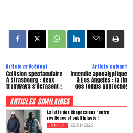
Article précédent
Article suivant
Collision spectaculaire
Incendie apocalyptique
à Strasbourg : deux
à Los Angeles : la fin
tramways s’écrasent !
des temps approche!
ARTICLES SIMILAIRES
La lutte des Chagossiens : entre
résilience et oubli injuste !
25/01/2025
EN DIRECT