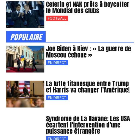
Ceferin et NAK prêts à boycotter
le Mondial des clubs
FOOTBALL
POPULAIRE
Joe Biden à Kiev : « La guerre de
Moscou échoue »
EN DIRECT
La lutte titanesque entre Trump
et Harris va changer l’Amérique!
EN DIRECT
Syndrome de La Havane: Les USA
écartent l’intervention d’une
puissance étrangère
EN DIRECT