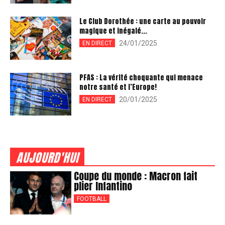
Le Club Dorothée : une carte au pouvoir
magique et inégalé...
24/01/2025
EN DIRECT
PFAS : La vérité choquante qui menace
notre santé et l’Europe!
20/01/2025
EN DIRECT
AUJOURD'HUI
Coupe du monde : Macron fait
plier Infantino
FOOTBALL