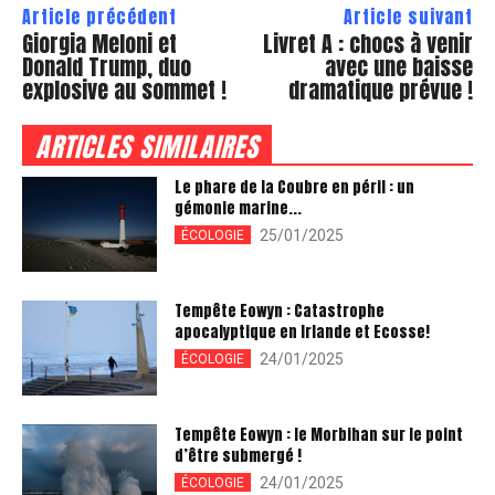
Article précédent
Article suivant
Giorgia Meloni et
Livret A : chocs à venir
Donald Trump, duo
avec une baisse
explosive au sommet !
dramatique prévue !
ARTICLES SIMILAIRES
Le phare de la Coubre en péril : un
gémonie marine...
25/01/2025
ÉCOLOGIE
Tempête Eowyn : Catastrophe
apocalyptique en Irlande et Ecosse!
24/01/2025
ÉCOLOGIE
Tempête Eowyn : le Morbihan sur le point
d’être submergé !
24/01/2025
ÉCOLOGIE