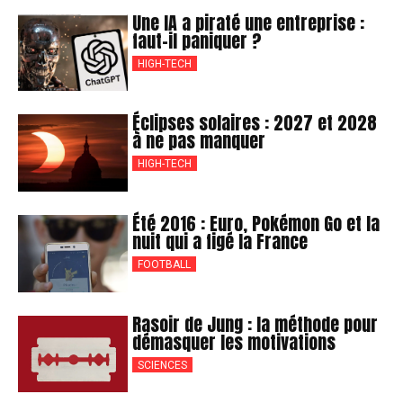
Une IA a piraté une entreprise :
faut-il paniquer ?
HIGH-TECH
Éclipses solaires : 2027 et 2028
à ne pas manquer
HIGH-TECH
Été 2016 : Euro, Pokémon Go et la
nuit qui a figé la France
FOOTBALL
Rasoir de Jung : la méthode pour
démasquer les motivations
SCIENCES