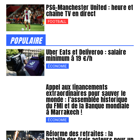
PSG-Manchester United : heure et
chaîne TV en direct
FOOTBALL
POPULAIRE
Uber Eats et Deliveroo : salaire
minimum à 19 €/h
ÉCONOMIE
Appel aux financements
extraordinaires pour sauver le
monde : l’assemblée historique
du FMI et de la Banque mondiale
à Marrakech !
ÉCONOMIE
Réforme des retraites : la
bataille des trois acteurs pour un