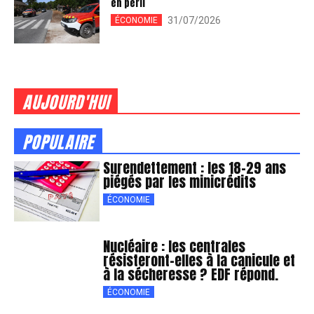
en péril
31/07/2026
ÉCONOMIE
AUJOURD'HUI
POPULAIRE
Surendettement : les 18-29 ans
piégés par les minicrédits
ÉCONOMIE
Nucléaire : les centrales
résisteront-elles à la canicule et
à la sécheresse ? EDF répond.
ÉCONOMIE