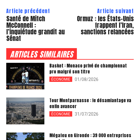
Article précédent
Article suivant
Santé de Mitch
Ormuz : les États-Unis
McConnell :
frappent l’Iran,
l’inquiétude grandit au
sanctions relancées
Sénat
ARTICLES SIMILAIRES
Basket : Monaco privé de championnat
pro malgré son titre
01/08/2026
ÉCONOMIE
Tour Montparnasse : le désamiantage va
enfin avancer
31/07/2026
ÉCONOMIE
Mégafeu en Gironde : 39 000 entreprises